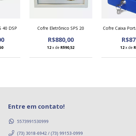
PS 40 DSP
Cofre Eletrônico SPS 20
Cofre Caixa Port
00
R$880,00
R$87
50
12
x de
R$90,52
12
x de
R
Entre em contato!
5573991530999
(73) 3018-6942 / (73) 99153-0999